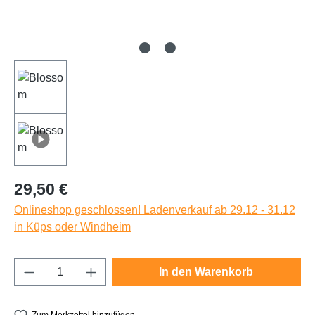
Regulärer Preis:
29,50 €
Onlineshop geschlossen! Ladenverkauf ab 29.12 - 31.12
in Küps oder Windheim
Produkt Anzahl: Gib den gewünschten Wert e
In den Warenkorb
Zum Merkzettel hinzufügen