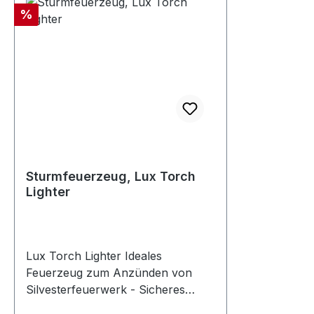
Rabatt
%
Sturmfeuerzeug, Lux Torch
Lighter
Lux Torch Lighter Ideales
Feuerzeug zum Anzünden von
Silvesterfeuerwerk - Sicheres
Zünden auch bei Wind - großer