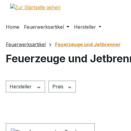
m Hauptinhalt springen
Zur Suche springen
Zur Hauptnavigation springen
Home
Feuerwerksartikel
Hersteller
Feuerwerksartikel
Feuerzeuge und Jetbrenner
Feuerzeuge und Jetbren
Hersteller
Preis