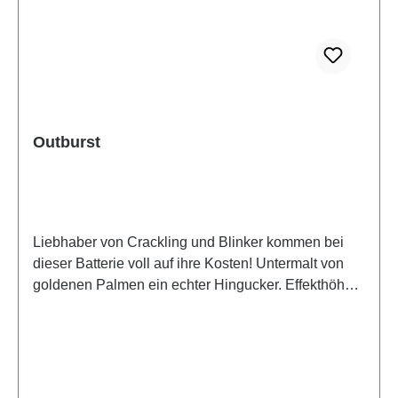
Outburst
Liebhaber von Crackling und Blinker kommen bei
dieser Batterie voll auf ihre Kosten! Untermalt von
goldenen Palmen ein echter Hingucker. Effekthöhe
(Meter): 25m Kaliber (Millimeter): 30mm NEM
(Gramm/Stk): 438g Brenndauer ca. 30sec Schuss:
23 Ein Video des Artikels finden Sie in der
Bildergalerie! Bitte geben Sie bei der Bestellung den
jeweiligen Abholort an! Weitere Infos zu den