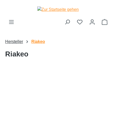
Zum Hauptinhalt springen
Ware
Hersteller
Riakeo
Riakeo