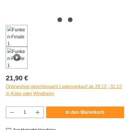
Regulärer Preis:
21,90 €
Onlineshop geschlossen! Ladenverkauf ab 29.12 - 31.12
in Küps oder Windheim
Produkt Anzahl: Gib den gewünschten Wert e
In den Warenkorb
Zum Merkzettel hinzufügen