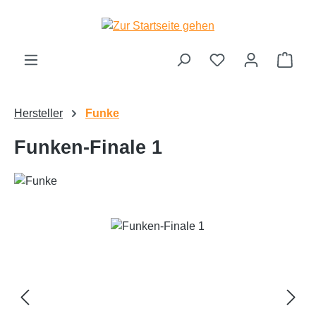
Zum Hauptinhalt springen
Ware
Hersteller
Funke
Funken-Finale 1
Bildergalerie überspringen