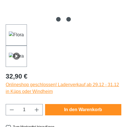
Regulärer Preis:
32,90 €
Onlineshop geschlossen! Ladenverkauf ab 29.12 - 31.12
in Küps oder Windheim
Produkt Anzahl: Gib den gewünschten Wert e
In den Warenkorb
Zum Merkzettel hinzufügen